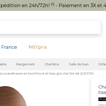
(1)
expédition en 24h/72h!
- Paiement en 3X et 4
 France
Mili'prix
able
Rangement
Chambre
Salle de bain
Enfa
es scandinaves en bois foncé et tissu gris clair (lot de 2) ELTON
Cha
tis
Pro
Descri