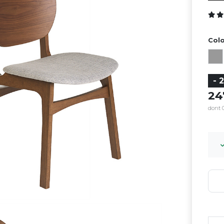
Colo
- 
2
dont 0