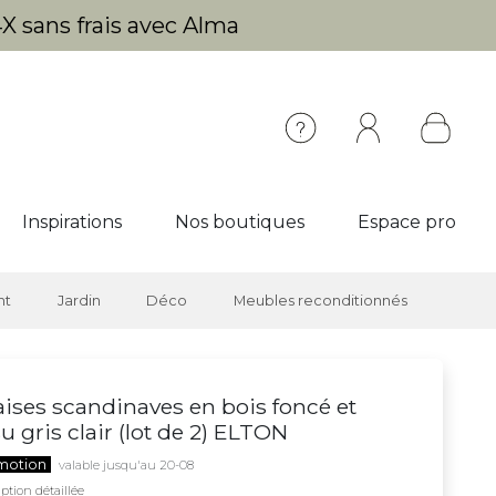
X sans frais avec Alma
Inspirations
Nos boutiques
Espace pro
nt
Jardin
Déco
Meubles reconditionnés
ises scandinaves en bois foncé et
su gris clair (lot de 2) ELTON
motion
valable jusqu'au 20-08
ption détaillée