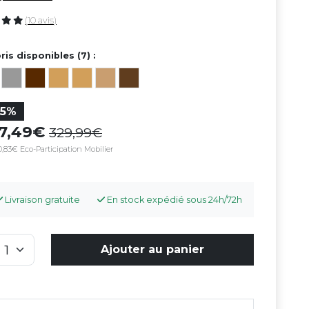
(10 avis)
ris disponibles (7) :
25%
47,49
329,99
,83€ Eco-Participation Mobilier
Livraison gratuite
En stock expédié sous 24h/72h
Ajouter au panier