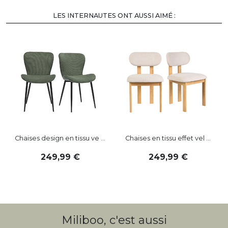
LES INTERNAUTES ONT AUSSI AIMÉ :
-
Chaises design en tissu ve ...
Chaises en tissu effet vel ...
249
,
99
249
,
99
Miliboo, c'est aussi