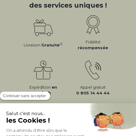
des services uniques !
Fidélité
(1)
Livraison
Gratuite
récompensée
Expédition
en
Appel gratuit
24/72h
0 805 14 44 44
À PROPOS DE MILIBOO