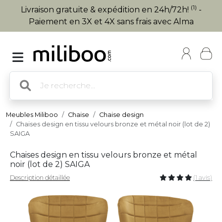
(1)
Livraison gratuite & expédition en 24h/72h!
-
Paiement en 3X et 4X sans frais avec Alma
Meubles Miliboo
Chaise
Chaise design
Chaises design en tissu velours bronze et métal noir (lot de 2)
SAIGA
Chaises design en tissu velours bronze et métal
noir (lot de 2) SAIGA
Description détaillée
(1 avis)