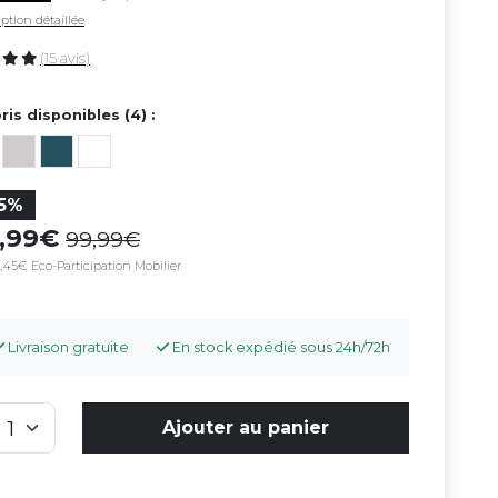
ption détaillée
(15 avis)
ris disponibles (4) :
15%
4,99
99,99
,45€ Eco-Participation Mobilier
Livraison gratuite
En stock expédié sous 24h/72h
Ajouter au panier