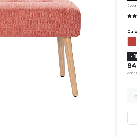
Descri
Colo
- 
8
dont 1