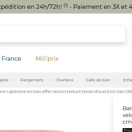
(1)
expédition en 24h/72h!
- Paiement en 3X et 4
 France
Mili'prix
able
Rangement
Chambre
Salle de bain
Enfa
e capitonné en tissu effet velours texturé terracotta et bois clair L
Ban
vel
cm
Pro