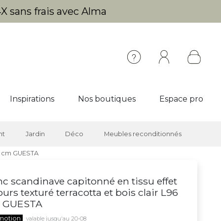
X sans frais avec Alma
Inspirations
Nos boutiques
Espace pro
nt
Jardin
Déco
Meubles reconditionnés
96 cm GUESTA
c scandinave capitonné en tissu effet
ours texturé terracotta et bois clair L96
 GUESTA
motion
valable jusqu'au 20-08