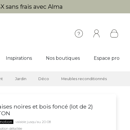
X sans frais avec Alma
Inspirations
Nos boutiques
Espace pro
nt
Jardin
Déco
Meubles reconditionnés
ises noires et bois foncé (lot de 2)
TON
motion
valable jusqu'au 20-08
ption détaillée