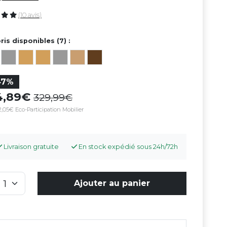
(10 avis)
ris disponibles (7) :
47%
74,89
329,99
,05€ Eco-Participation Mobilier
Livraison gratuite
En stock expédié sous 24h/72h
Ajouter au panier