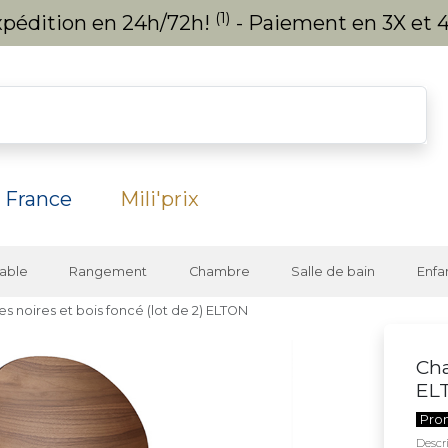
(1)
expédition en 24h/72h!
- Paiement en 3X et 4
 France
Mili'prix
able
Rangement
Chambre
Salle de bain
Enfa
es noires et bois foncé (lot de 2) ELTON
Cha
EL
Pro
Descri