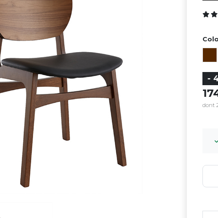
Colo
- 
1
dont 2