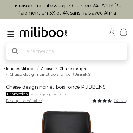
(1)
Livraison gratuite & expédition en 24h/72h!
-
Paiement en 3X et 4X sans frais avec Alma
Meubles Miliboo
Chaise
Chaise design
Chaise design noir et bois foncé RUBBENS
Chaise design noir et bois foncé RUBBENS
Promotion
valable jusqu'au 20-08
Description détaillée
(24 avis)