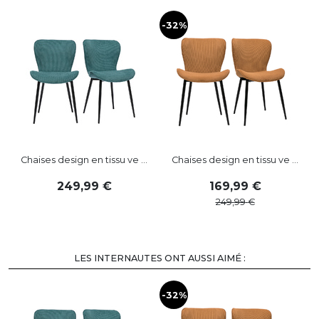
-32%
-
Chaises design en tissu ve ...
Chaises design en tissu ve ...
249
,
99
169
,
99
249
,
99
LES INTERNAUTES ONT AUSSI AIMÉ :
-32%
-