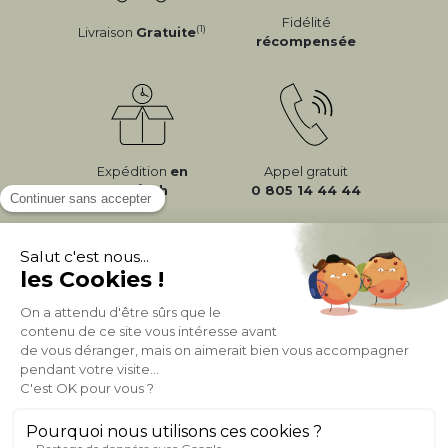
Fidélité
(1)
Livraison
Gratuite
récompensée
Expédition
en
Appel gratuit
24/72h
0 805 14 44 44
À PROPOS DE MILIBOO
AIDE & CONTACT
MILIBOO SUR LE NET