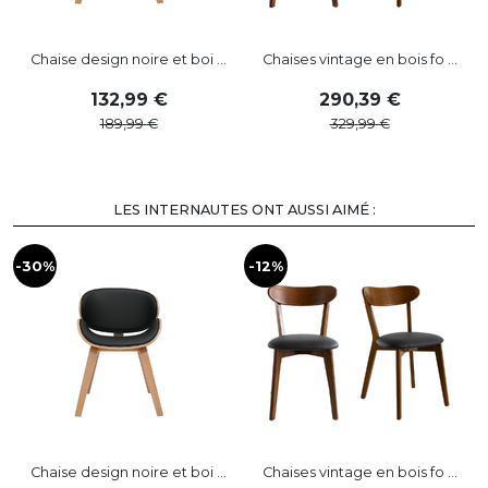
Chaise design noire et boi ...
Chaises vintage en bois fo ...
132
,
99
290
,
39
189
,
99
329
,
99
LES INTERNAUTES ONT AUSSI AIMÉ :
-30%
-12%
-
Chaise design noire et boi ...
Chaises vintage en bois fo ...