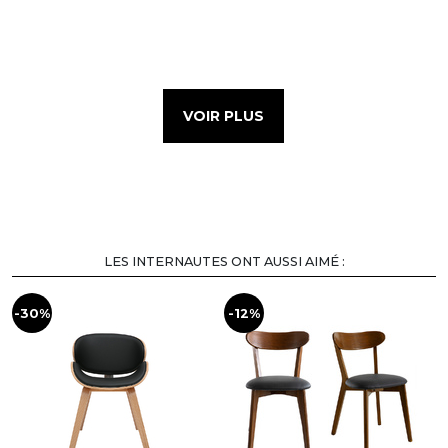
VOIR PLUS
LES INTERNAUTES ONT AUSSI AIMÉ :
-30%
-12%
-