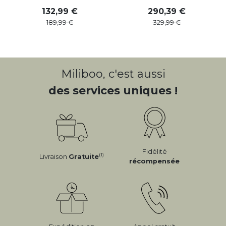
132
,
99
290
,
39
189
,
99
329
,
99
Miliboo, c'est aussi
des services uniques !
Fidélité
(1)
Livraison
Gratuite
récompensée