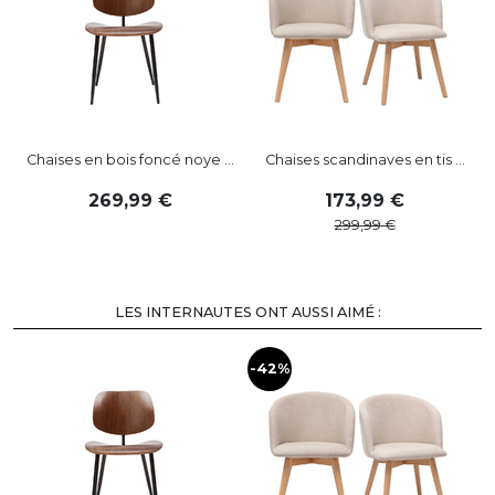
Chaises en bois foncé noye ...
Chaises scandinaves en tis ...
269
,
99
173
,
99
299
,
99
LES INTERNAUTES ONT AUSSI AIMÉ :
-42%