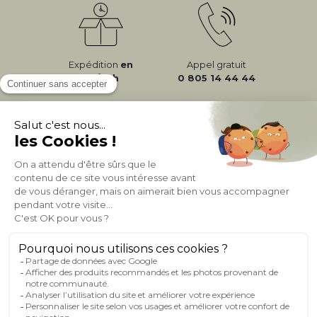
Expédition
en
Appel gratuit
24/72h
0 805 14 44 44
À PROPOS DE MILIBOO
AIDE & CONTACT
MILIBOO SUR LE NET