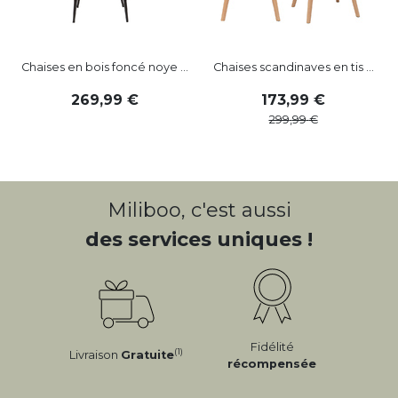
Chaises en bois foncé noye ...
Chaises scandinaves en tis ...
269
,
99
173
,
99
299
,
99
Miliboo, c'est aussi
des services uniques !
Fidélité
(1)
Livraison
Gratuite
récompensée