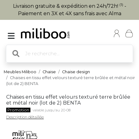
(1)
Livraison gratuite & expédition en 24h/72h!
-
Paiement en 3X et 4X sans frais avec Alma
Meubles Miliboo
Chaise
Chaise design
Chaises en tissu effet velours texturé terre brûlée et métal noir
(lot de 2) BENTA
Chaises en tissu effet velours texturé terre brûlée
et métal noir (lot de 2) BENTA
Promotion
valable jusqu'au 20-08
Description détaillée