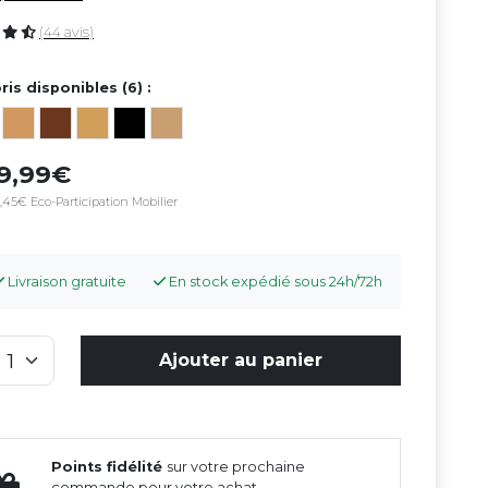
(44 avis)
ris disponibles (6) :
69,99
,45€ Eco-Participation Mobilier
Livraison gratuite
En stock expédié sous 24h/72h
Ajouter au panier
Points fidélité
sur votre prochaine
commande pour votre achat