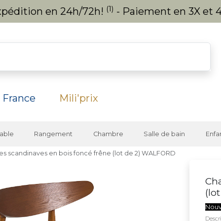
(1)
expédition en 24h/72h!
- Paiement en 3X et 4
 France
Mili'prix
able
Rangement
Chambre
Salle de bain
Enfa
es scandinaves en bois foncé frêne (lot de 2) WALFORD
Cha
(lo
Nou
Descri