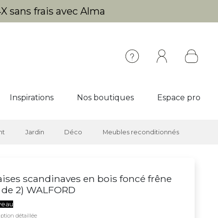
X sans frais avec Alma
Inspirations
Nos boutiques
Espace pro
nt
Jardin
Déco
Meubles reconditionnés
ises scandinaves en bois foncé frêne
t de 2) WALFORD
veau
ption détaillée