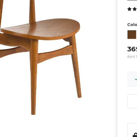
Colo
3
dont 1