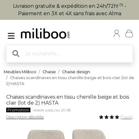
(1)
Livraison gratuite & expédition en 24h/72h!
-
Paiement en 3X et 4X sans frais avec Alma
Meubles Miliboo
Chaise
Chaise design
Chaises scandinaves en tissu chenille beige et bois clair (lot de
2) HASTA
Chaises scandinaves en tissu chenille beige et bois
clair (lot de 2) HASTA
Promotion
valable jusqu'au 20-08
Description détaillée
(7 avis)