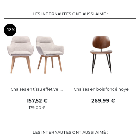
LES INTERNAUTES ONT AUSSI AIMÉ :
-12%
-
Chaises en tissu effet vel ...
Chaises en bois foncé noye ...
157
,
52
269
,
99
179
,
00
LES INTERNAUTES ONT AUSSI AIMÉ :