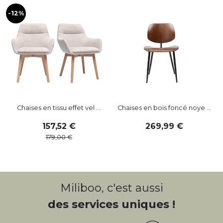
-12%
-
Chaises en tissu effet vel ...
Chaises en bois foncé noye ...
157
,
52
269
,
99
179
,
00
Miliboo, c'est aussi
des services uniques !