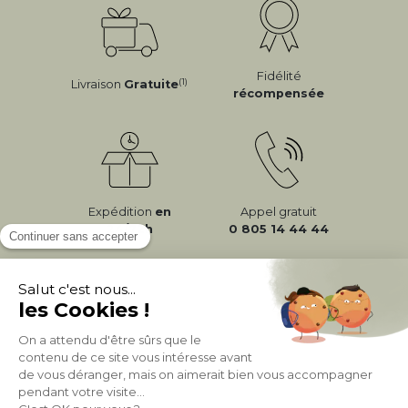
Fidélité
(1)
Livraison
Gratuite
récompensée
Expédition
en
Appel gratuit
24/72h
0 805 14 44 44
À PROPOS DE MILIBOO
AIDE & CONTACT