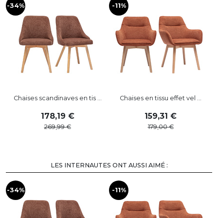
-34%
-11%
-
Chaises scandinaves en tis ...
Chaises en tissu effet vel ...
178
,
19
159
,
31
269
,
99
179
,
00
LES INTERNAUTES ONT AUSSI AIMÉ :
-34%
-11%
-