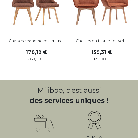
Chaises scandinaves en tis ...
Chaises en tissu effet vel ...
178
,
19
159
,
31
269
,
99
179
,
00
Miliboo, c'est aussi
des services uniques !
Fidélité