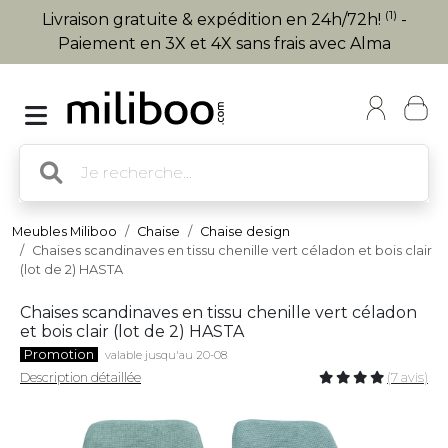
(1)
Livraison gratuite & expédition en 24h/72h!
-
Paiement en 3X et 4X sans frais avec Alma
Meubles Miliboo
Chaise
Chaise design
Chaises scandinaves en tissu chenille vert céladon et bois clair
(lot de 2) HASTA
Chaises scandinaves en tissu chenille vert céladon
et bois clair (lot de 2) HASTA
Promotion
valable jusqu'au 20-08
Description détaillée
(7 avis)