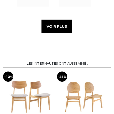
VOIR PLUS
LES INTERNAUTES ONT AUSSI AIMÉ :
-40%
-25%
-