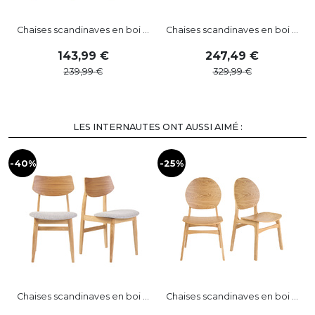
Chaises scandinaves en boi ...
Chaises scandinaves en boi ...
143
,
99
247
,
49
239
,
99
329
,
99
LES INTERNAUTES ONT AUSSI AIMÉ :
-40%
-25%
-
Chaises scandinaves en boi ...
Chaises scandinaves en boi ...