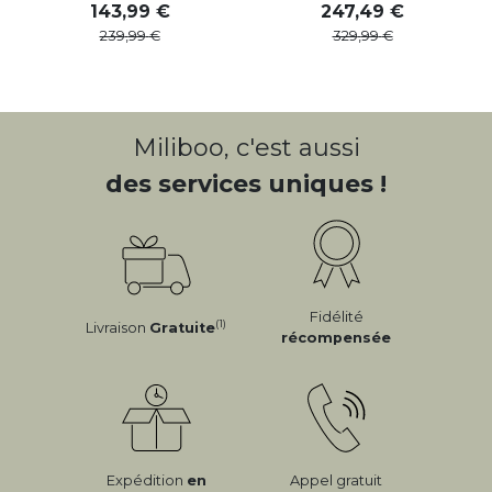
143
,
99
247
,
49
239
,
99
329
,
99
Miliboo, c'est aussi
des services uniques !
Fidélité
(1)
Livraison
Gratuite
récompensée
Expédition
en
Appel gratuit