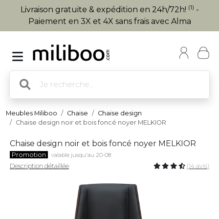
(1)
Livraison gratuite & expédition en 24h/72h!
-
Paiement en 3X et 4X sans frais avec Alma
Meubles Miliboo
Chaise
Chaise design
Chaise design noir et bois foncé noyer MELKIOR
Chaise design noir et bois foncé noyer MELKIOR
Promotion
valable jusqu'au 20-08
Description détaillée
(14 avis)