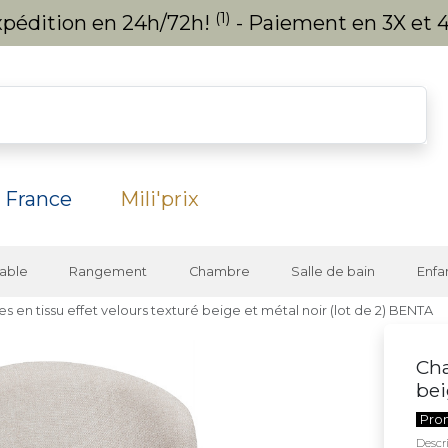
(1)
expédition en 24h/72h!
- Paiement en 3X et 4
 France
Mili'prix
able
Rangement
Chambre
Salle de bain
Enfa
es en tissu effet velours texturé beige et métal noir (lot de 2) BENTA
Cha
bei
Pro
Descri