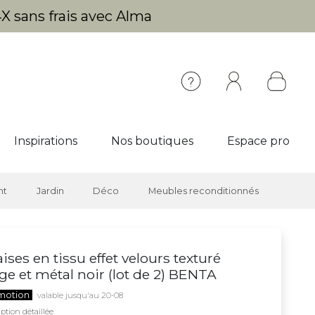
X sans frais avec Alma
Inspirations
Nos boutiques
Espace pro
nt
Jardin
Déco
Meubles reconditionnés
ises en tissu effet velours texturé
ge et métal noir (lot de 2) BENTA
motion
valable jusqu'au 20-08
ption détaillée