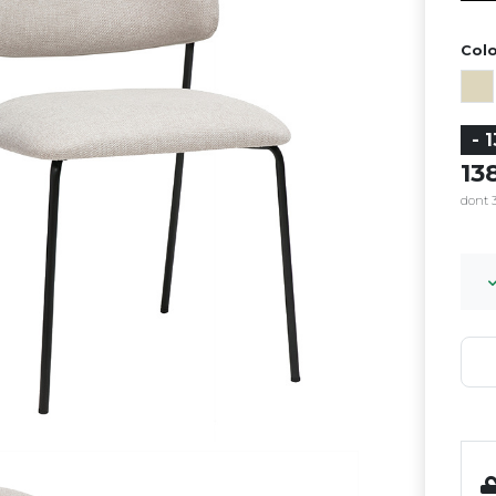
Colo
- 
13
dont 3