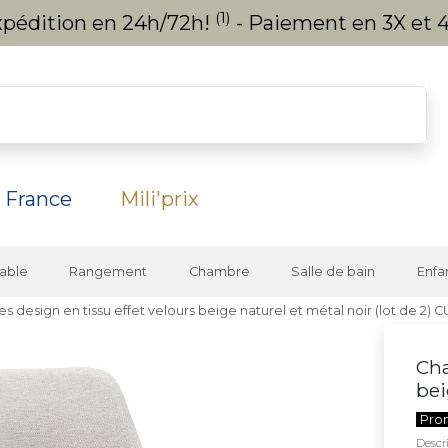
(1)
expédition en 24h/72h!
- Paiement en 3X et 4
 France
Mili'prix
able
Rangement
Chambre
Salle de bain
Enfa
es design en tissu effet velours beige naturel et métal noir (lot de 2) C
Cha
bei
Pro
Descri