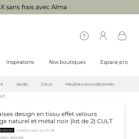
X sans frais avec Alma
Inspirations
Nos boutiques
Espace pro
nt
Jardin
Déco
Meubles reconditionnés
ULT
ises design en tissu effet velours
ge naturel et métal noir (lot de 2) CULT
motion
valable jusqu'au 20-08
ption détaillée