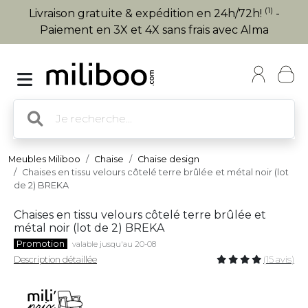
(1)
Livraison gratuite & expédition en 24h/72h!
-
Paiement en 3X et 4X sans frais avec Alma
Meubles Miliboo
Chaise
Chaise design
Chaises en tissu velours côtelé terre brûlée et métal noir (lot
de 2) BREKA
Chaises en tissu velours côtelé terre brûlée et
métal noir (lot de 2) BREKA
Promotion
valable jusqu'au 20-08
Description détaillée
(15 avis)