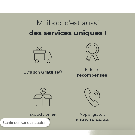
Miliboo, c'est aussi
des services uniques !
Fidélité
(1)
Livraison
Gratuite
récompensée
Expédition
en
Appel gratuit
24/72h
0 805 14 44 44