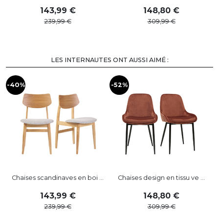
143
,
99
148
,
80
239
,
99
309
,
99
LES INTERNAUTES ONT AUSSI AIMÉ :
-40%
-52%
Chaises scandinaves en boi ...
Chaises design en tissu ve ...
143
,
99
148
,
80
239
,
99
309
,
99