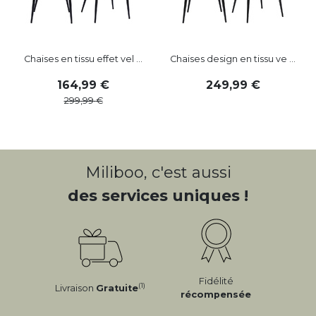
Chaises en tissu effet vel ...
Chaises design en tissu ve ...
164
,
99
249
,
99
299
,
99
Miliboo, c'est aussi
des services uniques !
Fidélité
(1)
Livraison
Gratuite
récompensée