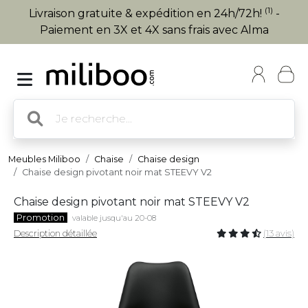
(1)
Livraison gratuite & expédition en 24h/72h!
-
Paiement en 3X et 4X sans frais avec Alma
Meubles Miliboo
Chaise
Chaise design
Chaise design pivotant noir mat STEEVY V2
Chaise design pivotant noir mat STEEVY V2
Promotion
valable jusqu'au 20-08
Description détaillée
(13 avis)