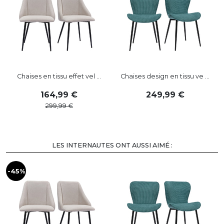
Chaises en tissu effet vel ...
Chaises design en tissu ve ...
164
,
99
249
,
99
299
,
99
LES INTERNAUTES ONT AUSSI AIMÉ :
-45%
-