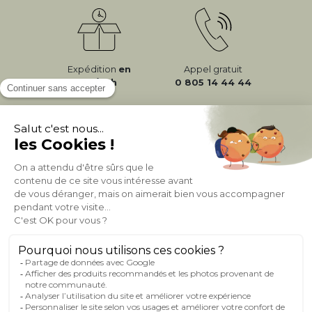
Expédition
en
Appel gratuit
24/72h
0 805 14 44 44
À PROPOS DE MILIBOO
AIDE & CONTACT
MILIBOO SUR LE NET