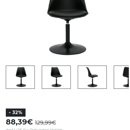
- 32%
88,39
129,99
dont 1,45€ Eco-Participation Mobilier