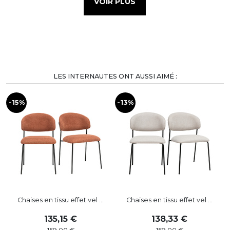
VOIR PLUS
LES INTERNAUTES ONT AUSSI AIMÉ :
-15%
-13%
-
Chaises en tissu effet vel ...
Chaises en tissu effet vel ...
135
,
15
138
,
33