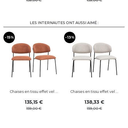
159
,
00
159
,
00
LES INTERNAUTES ONT AUSSI AIMÉ :
-15%
-13%
-
Chaises en tissu effet vel ...
Chaises en tissu effet vel ...
135
,
15
138
,
33
159
,
00
159
,
00