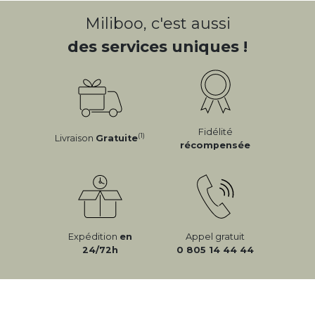
Miliboo, c'est aussi
des services uniques !
Fidélité
(1)
Livraison
Gratuite
récompensée
Expédition
en
Appel gratuit
24/72h
0 805 14 44 44