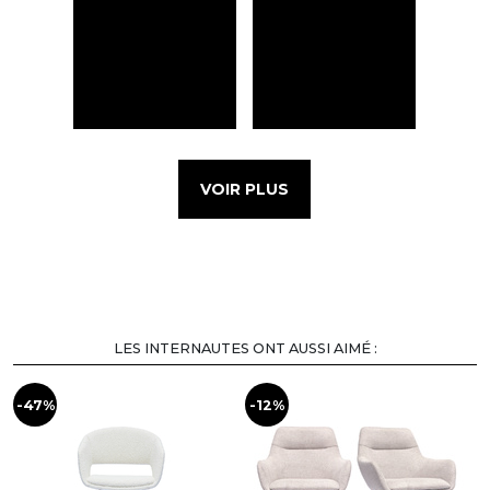
VOIR PLUS
LES INTERNAUTES ONT AUSSI AIMÉ :
-47%
-12%
-