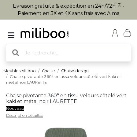
(1)
Livraison gratuite & expédition en 24h/72h!
-
Paiement en 3X et 4X sans frais avec Alma
Meubles Miliboo
Chaise
Chaise design
Chaise pivotante 360° en tissu velours côtelé vert kaki et
métal noir LAURETTE
Chaise pivotante 360° en tissu velours côtelé vert
kaki et métal noir LAURETTE
Nouveau
Description détaillée