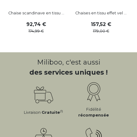
Chaise scandinave en tissu ...
Chaises en tissu effet vel ...
92
,
74
157
,
52
174
,
99
179
,
00
Miliboo, c'est aussi
des services uniques !
Fidélité
(1)
Livraison
Gratuite
récompensée