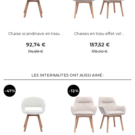
Chaise scandinave en tissu ...
Chaises en tissu effet vel ...
92
,
74
157
,
52
174
,
99
179
,
00
LES INTERNAUTES ONT AUSSI AIMÉ :
-47%
-12%
-