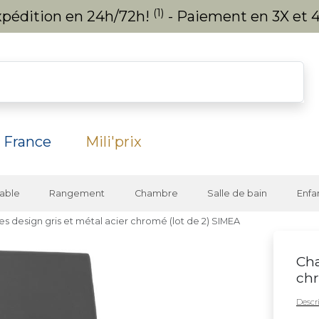
(1)
expédition en 24h/72h!
- Paiement en 3X et 4
 France
Mili'prix
able
Rangement
Chambre
Salle de bain
Enfa
es design gris et métal acier chromé (lot de 2) SIMEA
Cha
chr
Descri