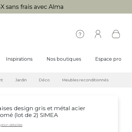
X sans frais avec Alma
Inspirations
Nos boutiques
Espace pro
nt
Jardin
Déco
Meubles reconditionnés
ises design gris et métal acier
omé (lot de 2) SIMEA
ption détaillée