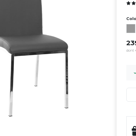
Colo
23
dont 