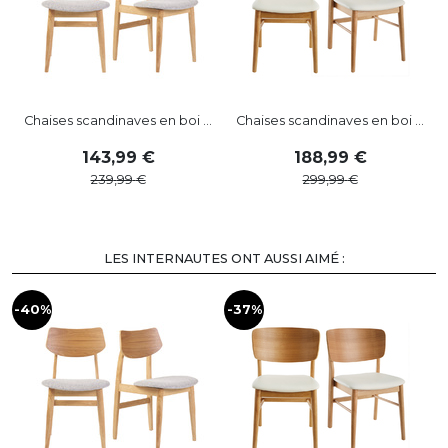
Chaises scandinaves en boi ...
Chaises scandinaves en boi ...
143
,
99
188
,
99
239
,
99
299
,
99
LES INTERNAUTES ONT AUSSI AIMÉ :
-40%
-37%