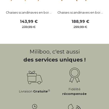
Chaises scandinaves en boi ...
Chaises scandinaves en boi ...
143
,
99
188
,
99
239
,
99
299
,
99
Miliboo, c'est aussi
des services uniques !
Fidélité
(1)
Livraison
Gratuite
récompensée