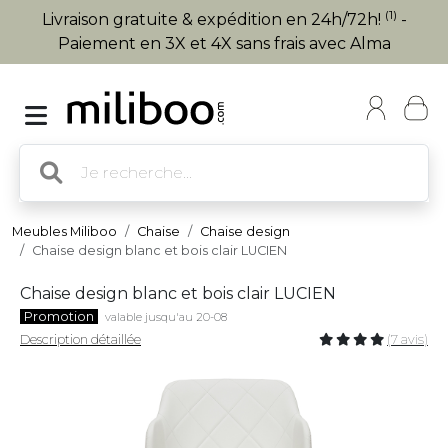
(1)
Livraison gratuite & expédition en 24h/72h!
-
Paiement en 3X et 4X sans frais avec Alma
Meubles Miliboo
Chaise
Chaise design
Chaise design blanc et bois clair LUCIEN
Chaise design blanc et bois clair LUCIEN
Promotion
valable jusqu'au 20-08
Description détaillée
(7 avis)