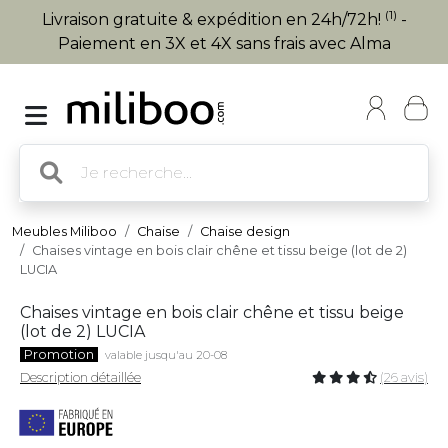
(1)
Livraison gratuite & expédition en 24h/72h!
-
Paiement en 3X et 4X sans frais avec Alma
Meubles Miliboo
Chaise
Chaise design
Chaises vintage en bois clair chêne et tissu beige (lot de 2)
LUCIA
Chaises vintage en bois clair chêne et tissu beige
(lot de 2) LUCIA
Promotion
valable jusqu'au 20-08
Description détaillée
(26 avis)