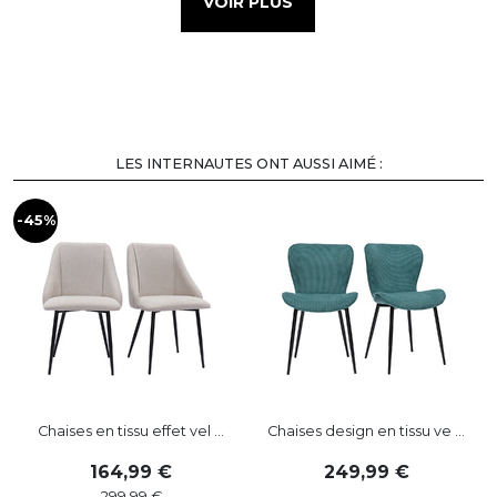
VOIR PLUS
LES INTERNAUTES ONT AUSSI AIMÉ :
-45%
-
Chaises en tissu effet vel ...
Chaises design en tissu ve ...
164
,
99
249
,
99
299
,
99