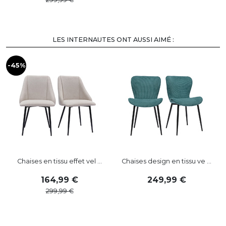
LES INTERNAUTES ONT AUSSI AIMÉ :
-45%
-
Chaises en tissu effet vel ...
Chaises design en tissu ve ...
164
,
99
249
,
99
299
,
99