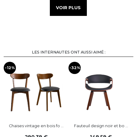
VOIR PLUS
LES INTERNAUTES ONT AUSSI AIMÉ :
-12%
-32%
-
Chaises vintage en bois fo ...
Fauteuil design noir et bo ...