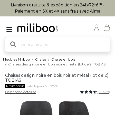
(1)
Livraison gratuite & expédition en 24h/72h!
-
Paiement en 3X et 4X sans frais avec Alma
Meubles Miliboo
Chaise
Chaise en bois
Chaises design noire en bois noir et métal (lot de 2) TOBIAS
Chaises design noire en bois noir et métal (lot de 2)
TOBIAS
Promotion
valable jusqu'au 20-08
Description détaillée
(25 avis)