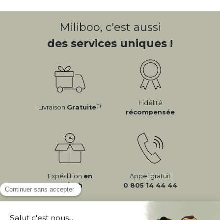
Miliboo, c'est aussi
des services uniques !
Fidélité
(1)
Livraison
Gratuite
récompensée
Expédition
en
Appel gratuit
24/72h
0 805 14 44 44