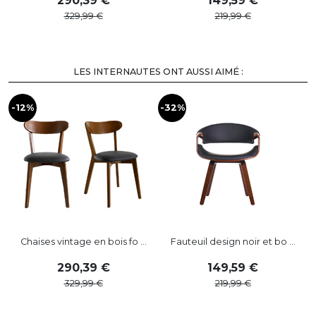
290
,
39
149
,
59
329
,
99
219
,
99
LES INTERNAUTES ONT AUSSI AIMÉ :
-12%
-32%
-
Chaises vintage en bois fo ...
Fauteuil design noir et bo ...
290
,
39
149
,
59
329
,
99
219
,
99