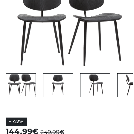
- 42%
144,99
249,99