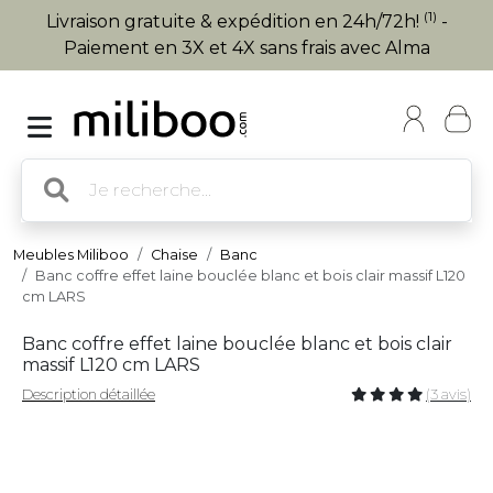
(1)
Livraison gratuite & expédition en 24h/72h!
-
Paiement en 3X et 4X sans frais avec Alma
Meubles Miliboo
Chaise
Banc
Banc coffre effet laine bouclée blanc et bois clair massif L120
cm LARS
Banc coffre effet laine bouclée blanc et bois clair
massif L120 cm LARS
Description détaillée
(3 avis)