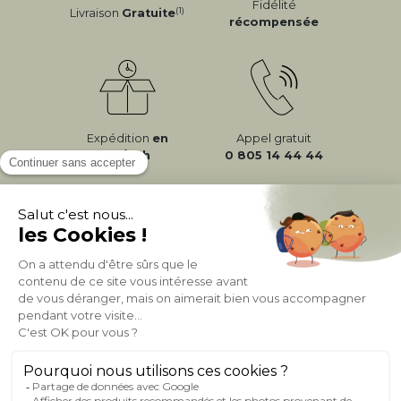
Fidélité
(1)
Livraison
Gratuite
récompensée
Expédition
en
Appel gratuit
24/72h
0 805 14 44 44
À PROPOS DE MILIBOO
AIDE & CONTACT
MILIBOO SUR LE NET