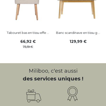
Tabouret bas en tissu effe ...
Banc scandinave en tissu g ...
66
,
92
129
,
99
75
,
19
Miliboo, c'est aussi
des services uniques !