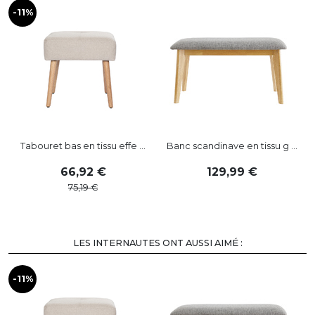
-11%
-
Tabouret bas en tissu effe ...
Banc scandinave en tissu g ...
66
,
92
129
,
99
75
,
19
LES INTERNAUTES ONT AUSSI AIMÉ :
-11%
-