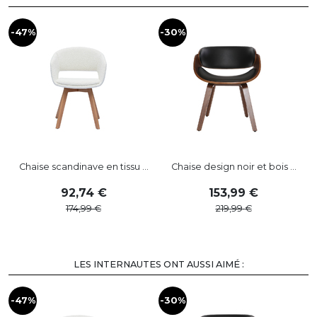
-47%
-30%
Chaise scandinave en tissu ...
Chaise design noir et bois ...
92
,
74
153
,
99
174
,
99
219
,
99
LES INTERNAUTES ONT AUSSI AIMÉ :
-47%
-30%