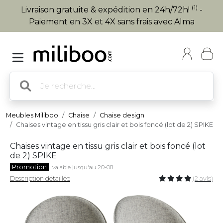
(1)
Livraison gratuite & expédition en 24h/72h!
-
Paiement en 3X et 4X sans frais avec Alma
Meubles Miliboo
Chaise
Chaise design
Chaises vintage en tissu gris clair et bois foncé (lot de 2) SPIKE
Chaises vintage en tissu gris clair et bois foncé (lot
de 2) SPIKE
Promotion
valable jusqu'au 20-08
Description détaillée
(2 avis)