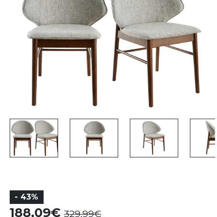
- 43%
188,09
329,99