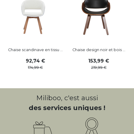
Chaise scandinave en tissu ...
Chaise design noir et bois ...
92
,
74
153
,
99
174
,
99
219
,
99
Miliboo, c'est aussi
des services uniques !