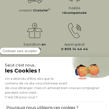
Fidélité
(1)
Livraison
Gratuite
récompensée
Expédition
en
Appel gratuit
24/72h
0 805 14 44 44
À PROPOS DE MILIBOO
AIDE & CONTACT
MILIBOO SUR LE NET