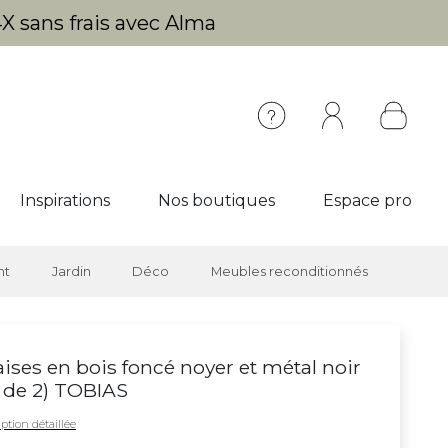
X sans frais avec Alma
Inspirations
Nos boutiques
Espace pro
nt
Jardin
Déco
Meubles reconditionnés
ises en bois foncé noyer et métal noir
t de 2) TOBIAS
ption détaillée