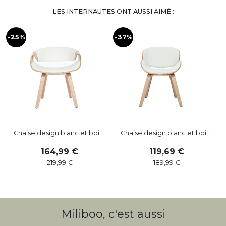
LES INTERNAUTES ONT AUSSI AIMÉ :
-25%
-37%
-
Chaise design blanc et boi ...
Chaise design blanc et boi ...
164
,
99
119
,
69
219
,
99
189
,
99
Miliboo, c'est aussi