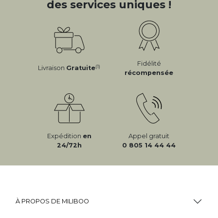
des services uniques !
Fidélité
(1)
Livraison
Gratuite
récompensée
Expédition
en
Appel gratuit
24/72h
0 805 14 44 44
À PROPOS DE MILIBOO