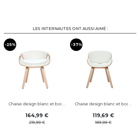
LES INTERNAUTES ONT AUSSI AIMÉ :
-25%
-37%
-
Chaise design blanc et boi ...
Chaise design blanc et boi ...
164
,
99
119
,
69
219
,
99
189
,
99