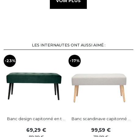
VOIR PLUS
LES INTERNAUTES ONT AUSSI AIMÉ :
-23%
-17%
Banc design capitonné en t ...
Banc scandinave capitonné ...
69
,
29
99
,
59
89
,
99
119
,
99