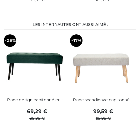
LES INTERNAUTES ONT AUSSI AIMÉ :
-23%
-17%
Banc design capitonné en t ...
Banc scandinave capitonné ...
69
,
29
99
,
59
89
,
99
119
,
99