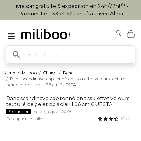
(1)
Livraison gratuite & expédition en 24h/72h!
-
Paiement en 3X et 4X sans frais avec Alma
Meubles Miliboo
Chaise
Banc
Banc scandinave capitonné en tissu effet velours texturé
beige et bois clair L96 cm GUESTA
Banc scandinave capitonné en tissu effet velours
texturé beige et bois clair L96 cm GUESTA
Promotion
valable jusqu'au 20-08
Description détaillée
(30 avis)