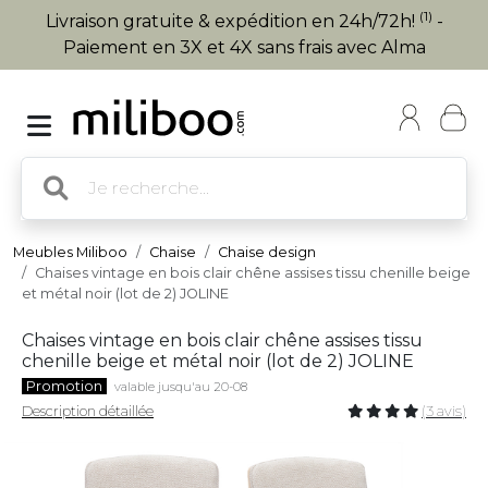
(1)
Livraison gratuite & expédition en 24h/72h!
-
Paiement en 3X et 4X sans frais avec Alma
Meubles Miliboo
Chaise
Chaise design
Chaises vintage en bois clair chêne assises tissu chenille beige
et métal noir (lot de 2) JOLINE
Chaises vintage en bois clair chêne assises tissu
chenille beige et métal noir (lot de 2) JOLINE
Promotion
valable jusqu'au 20-08
Description détaillée
(3 avis)