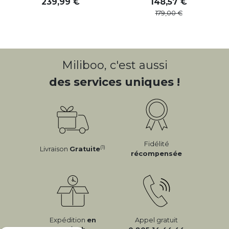
239
,
99
148
,
57
179
,
00
Miliboo, c'est aussi
des services uniques !
Fidélité
(1)
Livraison
Gratuite
récompensée
Expédition
en
Appel gratuit