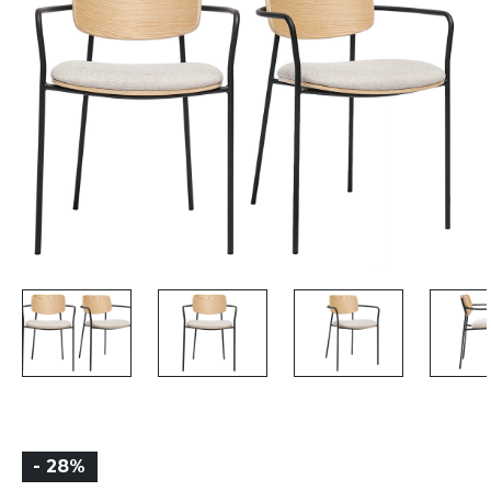
- 28%