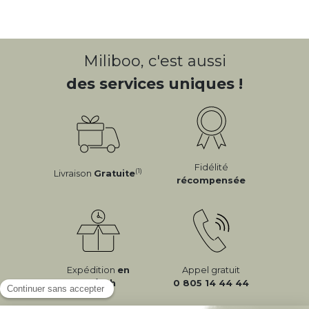
Miliboo, c'est aussi
des services uniques !
Fidélité
(1)
Livraison
Gratuite
récompensée
Expédition
en
Appel gratuit
24/72h
0 805 14 44 44