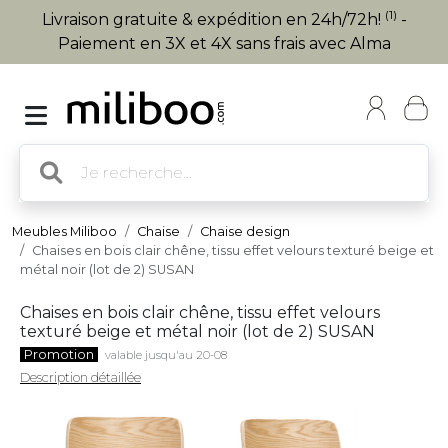
(1)
Livraison gratuite & expédition en 24h/72h!
-
Paiement en 3X et 4X sans frais avec Alma
Meubles Miliboo
Chaise
Chaise design
Chaises en bois clair chêne, tissu effet velours texturé beige et
métal noir (lot de 2) SUSAN
Chaises en bois clair chêne, tissu effet velours
texturé beige et métal noir (lot de 2) SUSAN
Promotion
valable jusqu'au 20-08
Description détaillée