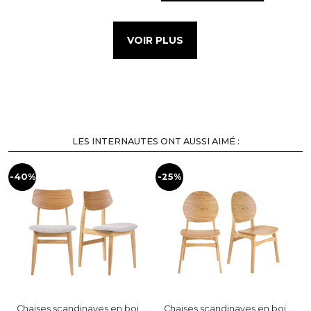
VOIR PLUS
LES INTERNAUTES ONT AUSSI AIMÉ :
-40%
-25%
-
Chaises scandinaves en boi ...
Chaises scandinaves en boi ...