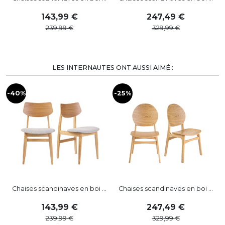
143
,
99
247
,
49
239
,
99
329
,
99
LES INTERNAUTES ONT AUSSI AIMÉ :
-40%
-25%
-
Chaises scandinaves en boi ...
Chaises scandinaves en boi ...
143
,
99
247
,
49
239
,
99
329
,
99