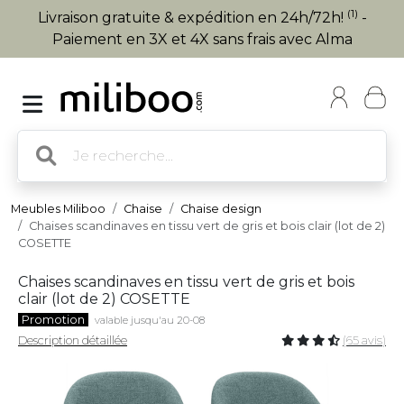
(1)
Livraison gratuite & expédition en 24h/72h!
-
Paiement en 3X et 4X sans frais avec Alma
Meubles Miliboo
Chaise
Chaise design
Chaises scandinaves en tissu vert de gris et bois clair (lot de 2)
COSETTE
Chaises scandinaves en tissu vert de gris et bois
clair (lot de 2) COSETTE
Promotion
valable jusqu'au 20-08
Description détaillée
(65 avis)