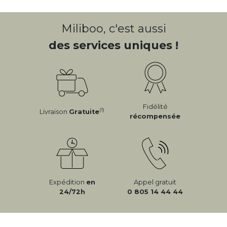
Miliboo, c'est aussi
des services uniques !
Fidélité
(1)
Livraison
Gratuite
récompensée
Expédition
en
Appel gratuit
24/72h
0 805 14 44 44