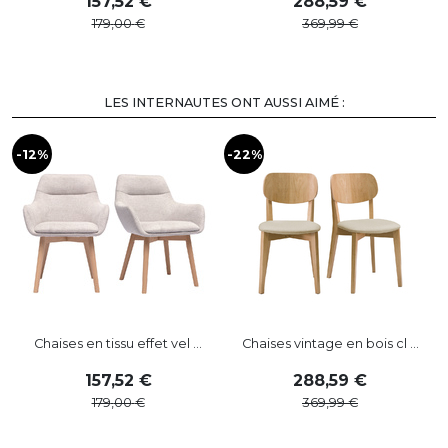
157
,
52
288
,
59
179
,
00
369
,
99
LES INTERNAUTES ONT AUSSI AIMÉ :
-12%
-22%
-
Chaises en tissu effet vel ...
Chaises vintage en bois cl ...
157
,
52
288
,
59
179
,
00
369
,
99