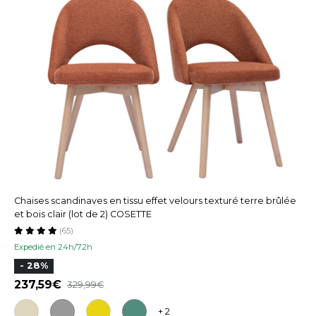
Chaises scandinaves en tissu effet velours texturé terre brûlée
et bois clair (lot de 2) COSETTE
(65)
Expedié en 24h/72h
- 28%
237,59
329,99
+ 2