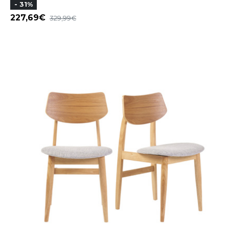
- 31%
227,69
329,99