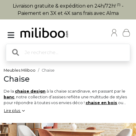
(1)
Livraison gratuite & expédition en 24h/72h!
-
Paiement en 3X et 4X sans frais avec Alma
Meubles Miliboo
Chaise
Chaise
De la
chaise design
à la chaise scandinave, en passant par le
banc
, notre collection d’assises reflète une multitude de styles
pour répondre à toutes vos envies déco !
chaise en bois
ou
chaises en tissu, vendues à l’unité ou par lot, nous vous proposons
Lire plus
une vaste sélection de
chaises de salle à manger
et de
cuisine pour habiller votre intérieur !
Véritable touche finale de l’espace repas, la chaise sera l’élément
clé qui sublimera instantanément la
table à manger
à laquelle