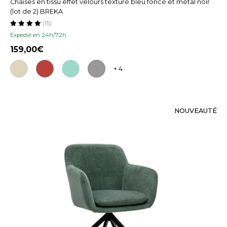
Chaises en tissu effet velours texturé bleu foncé et métal noir
(lot de 2) BREKA
(15)
Expedié en 24h/72h
159,00
+ 4
NOUVEAUTÉ