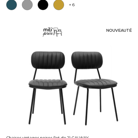
+ 6
NOUVEAUTÉ
Chaises vintages noires (lot de 2) GALWAY