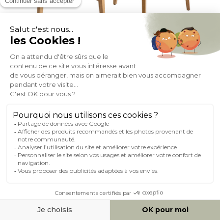
Chaises vintage en bois clair chêne et tissu gris clair (lot de 2)
LUCIA
(26)
Expedié en 24h/72h
- 16%
310,79
369,99
+ 5
NOUVEAUTÉ