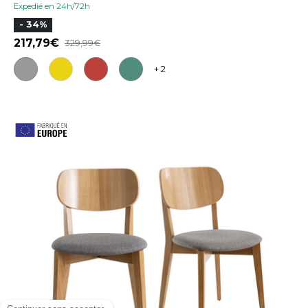
Expedié en 24h/72h
- 34%
217,79
329,99
+ 2