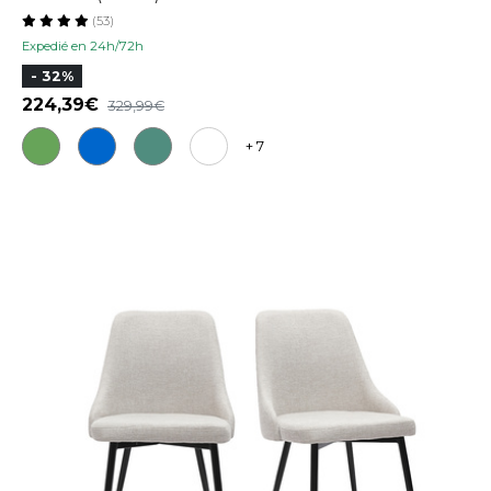
(53)
Expedié en 24h/72h
- 32%
224,39
329,99
+ 7