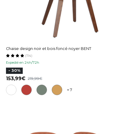
Chaise design noir et bois foncé noyer BENT
(114)
Expedié en 24h/72h
- 30%
153,99
219,99
+ 7