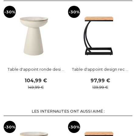
-30%
-30%
Table d'appoint ronde desi ...
Table d'appoint design rec ...
104
,
99
97
,
99
149
,
99
139
,
99
LES INTERNAUTES ONT AUSSI AIMÉ :
-30%
-30%