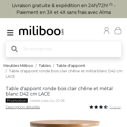
(1)
Livraison gratuite & expédition en 24h/72h!
-
Paiement en 3X et 4X sans frais avec Alma
Meubles Miliboo
Tables
Table d'appoint
Table d'appoint ronde bois clair chêne et métal blanc D42 cm
LACE
Table d'appoint ronde bois clair chêne et métal
blanc D42 cm LACE
Promotion
valable jusqu'au 20-08
Description détaillée
(19 avis)