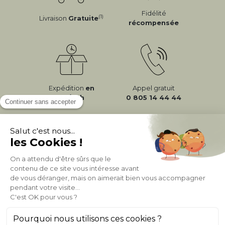
Fidélité
(1)
Livraison
Gratuite
récompensée
Expédition
en
Appel gratuit
24/72h
0 805 14 44 44
À PROPOS DE MILIBOO
AIDE & CONTACT
MILIBOO SUR LE NET