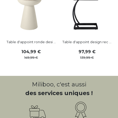
Table d'appoint ronde desi ...
Table d'appoint design rec ...
104
,
99
97
,
99
149
,
99
139
,
99
Miliboo, c'est aussi
des services uniques !