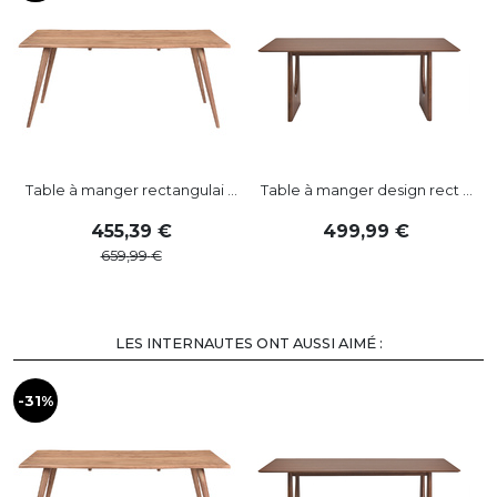
Table à manger rectangulai ...
Table à manger design rect ...
455
,
39
499
,
99
659
,
99
LES INTERNAUTES ONT AUSSI AIMÉ :
-31%
-