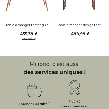
Table à manger rectangulai ...
Table à manger design rect ...
455
,
39
499
,
99
659
,
99
Miliboo, c'est aussi
des services uniques !
Fidélité
(1)
Livraison
Gratuite
récompensée