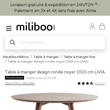
(1)
Livraison gratuite & expédition en 24h/72h!
-
Paiement en 3X et 4X sans frais avec Alma
Meubles Miliboo
Table à manger
Table à manger fixe
Table à manger design ronde noyer D120 cm LIVIA
Table à manger design ronde noyer D120 cm LIVIA
Promotion
valable jusqu'au 20-08
Description détaillée
(16 avis)