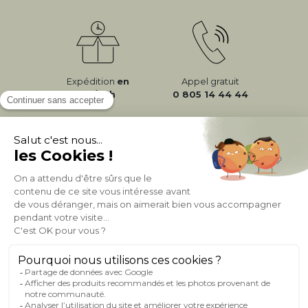
Expédition
en
Appel gratuit
24/72h
0 805 14 44 44
À PROPOS DE MILIBOO
AIDE & CONTACT
MILIBOO SUR LE NET