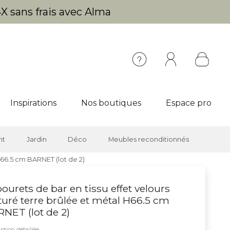
X sans frais avec Alma
Inspirations
Nos boutiques
Espace pro
nt
Jardin
Déco
Meubles reconditionnés
H66.5 cm BARNET (lot de 2)
ourets de bar en tissu effet velours
turé terre brûlée et métal H66.5 cm
NET (lot de 2)
ption détaillée