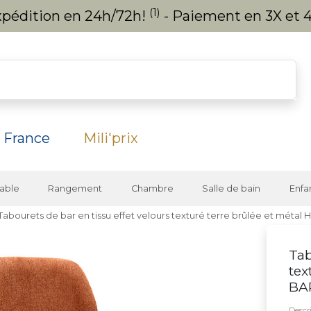
(1)
expédition en 24h/72h!
- Paiement en 3X et 4
 France
Mili'prix
able
Rangement
Chambre
Salle de bain
Enfa
Tabourets de bar en tissu effet velours texturé terre brûlée et métal 
Tab
tex
BAR
Descri