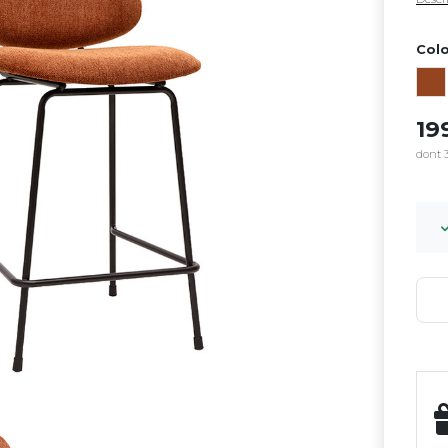
Colo
19
dont 3