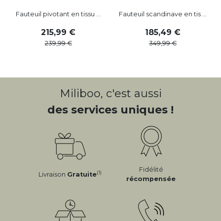
Fauteuil pivotant en tissu ...
Fauteuil scandinave en tis ...
215
,
99
185
,
49
239
,
99
349
,
99
Miliboo, c'est aussi
des services uniques !
Fidélité
(1)
Livraison
Gratuite
récompensée