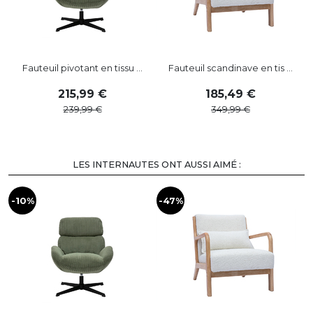
Fauteuil pivotant en tissu ...
Fauteuil scandinave en tis ...
215
,
99
185
,
49
239
,
99
349
,
99
LES INTERNAUTES ONT AUSSI AIMÉ :
-10%
-47%
-