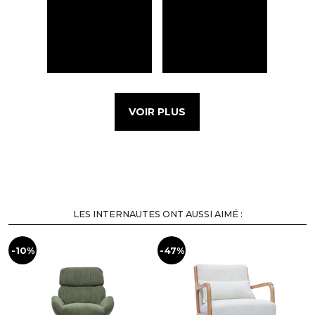
VOIR PLUS
LES INTERNAUTES ONT AUSSI AIMÉ :
-10%
-47%
-