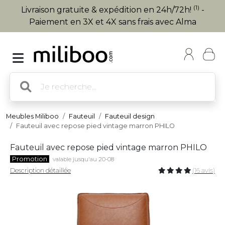
(1)
Livraison gratuite & expédition en 24h/72h!
-
Paiement en 3X et 4X sans frais avec Alma
Meubles Miliboo
Fauteuil
Fauteuil design
Fauteuil avec repose pied vintage marron PHILO
Fauteuil avec repose pied vintage marron PHILO
Promotion
valable jusqu'au 20-08
Description détaillée
(16 avis)