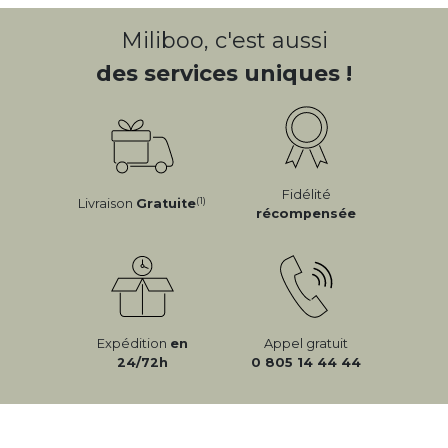
Miliboo, c'est aussi
des services uniques !
Fidélité
(1)
Livraison
Gratuite
récompensée
Expédition
en
Appel gratuit
24/72h
0 805 14 44 44