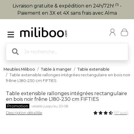
(1)
Livraison gratuite & expédition en 24h/72h!
-
Paiement en 3X et 4X sans frais avec Alma
Meubles Miliboo
Table à manger
Table extensible
Table extensible rallonges intégrées rectangulaire en bois noir
frêne L180-230 cm FIFTIES
Table extensible rallonges intégrées rectangulaire
en bois noir frêne L180-230 cm FIFTIES
Promotion
valable jusqu'au 20-08
Description détaillée
(97 avis)