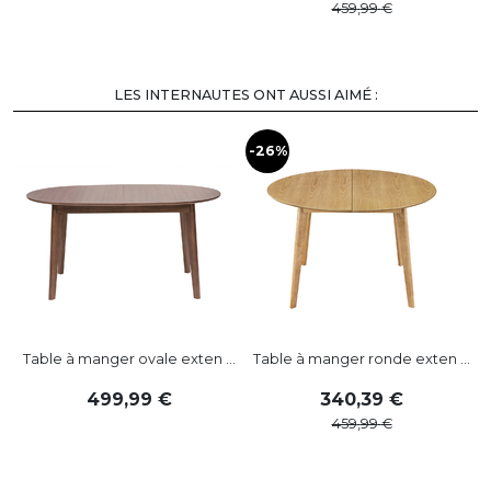
459
,
99
LES INTERNAUTES ONT AUSSI AIMÉ :
-26%
Table à manger ovale exten ...
Table à manger ronde exten ...
499
,
99
340
,
39
459
,
99