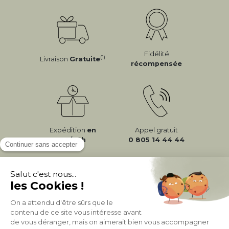
Fidélité
(1)
Livraison
Gratuite
récompensée
Expédition
en
Appel gratuit
24/72h
0 805 14 44 44
À PROPOS DE MILIBOO
AIDE & CONTACT