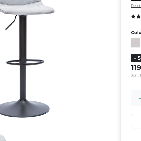
Descri
Colo
- 
11
dont 1