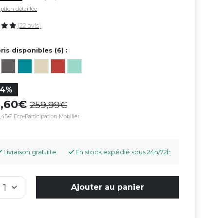
ption détaillée
(22 avis)
ris disponibles (6) :
54%
9,60
259,99
,45€ Eco-Participation Mobilier
Livraison gratuite
En stock expédié sous 24h/72h
Ajouter au panier