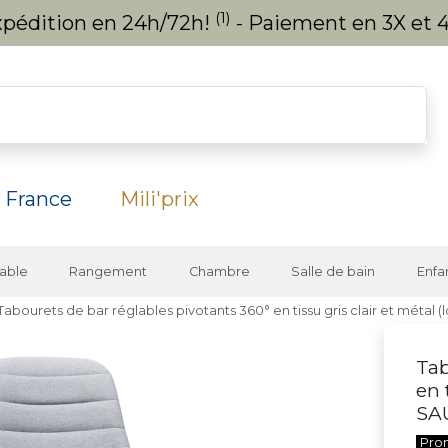
(1)
expédition en 24h/72h!
- Paiement en 3X et 4
 France
Mili'prix
able
Rangement
Chambre
Salle de bain
Enfa
Tabourets de bar réglables pivotants 360° en tissu gris clair et métal 
Tab
en 
SA
Pro