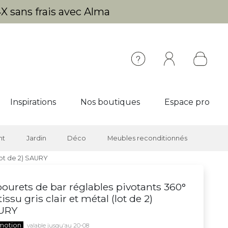
X sans frais avec Alma
Inspirations
Nos boutiques
Espace pro
nt
Jardin
Déco
Meubles reconditionnés
(lot de 2) SAURY
ourets de bar réglables pivotants 360°
tissu gris clair et métal (lot de 2)
URY
motion
valable jusqu'au 20-08