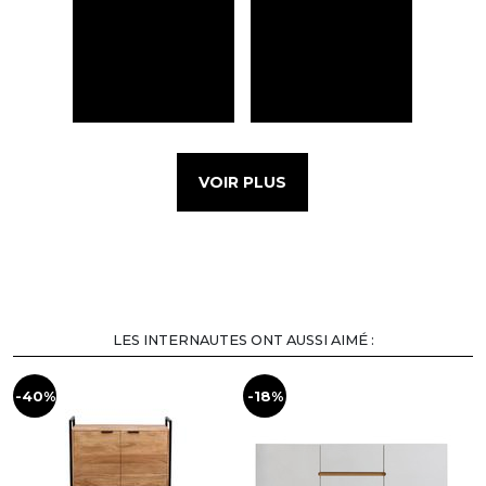
VOIR PLUS
LES INTERNAUTES ONT AUSSI AIMÉ :
-40%
-18%
-