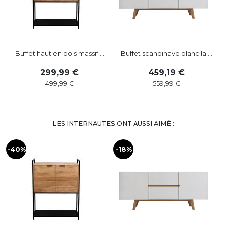
Buffet haut en bois massif ...
Buffet scandinave blanc la ...
M
299
,
99
459
,
19
499
,
99
559
,
99
LES INTERNAUTES ONT AUSSI AIMÉ :
-40%
-18%
-