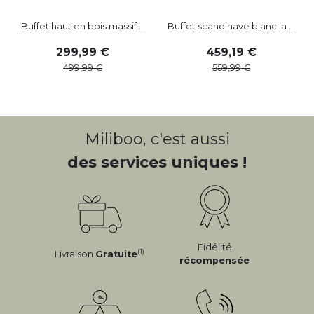
Buffet haut en bois massif ...
Buffet scandinave blanc la ...
M
299
,
99
459
,
19
499
,
99
559
,
99
Miliboo, c'est aussi
des services uniques !
Fidélité
(1)
Livraison
Gratuite
récompensée