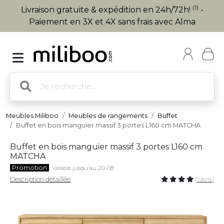
(1)
Livraison gratuite & expédition en 24h/72h!
-
Paiement en 3X et 4X sans frais avec Alma
Meubles Miliboo
Meubles de rangements
Buffet
Buffet en bois manguier massif 3 portes L160 cm MATCHA
Buffet en bois manguier massif 3 portes L160 cm
MATCHA
Promotion
valable jusqu'au 20-08
Description détaillée
(1 avis)