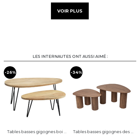
VOIR PLUS
LES INTERNAUTES ONT AUSSI AIMÉ :
-26%
-34%
-
Tables basses gigognes boi ...
Tables basses gigognes des ...