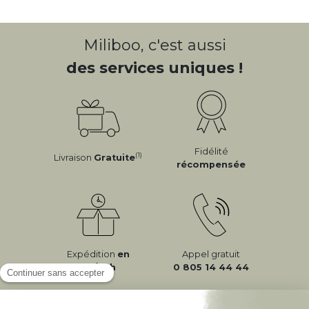
Miliboo, c'est aussi
des services uniques !
Fidélité
(1)
Livraison
Gratuite
récompensée
Expédition
en
Appel gratuit
24/72h
0 805 14 44 44