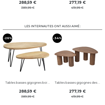
288
,
59
277
,
19
389
,
99
419
,
99
LES INTERNAUTES ONT AUSSI AIMÉ :
-26%
-34%
-
Tables basses gigognes boi ...
Tables basses gigognes des ...
288
,
59
277
,
19
389
,
99
419
,
99