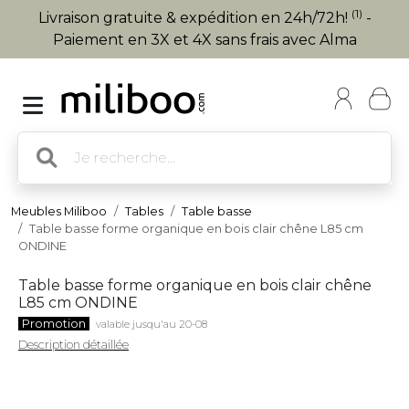
(1)
Livraison gratuite & expédition en 24h/72h!
-
Paiement en 3X et 4X sans frais avec Alma
Meubles Miliboo
Tables
Table basse
Table basse forme organique en bois clair chêne L85 cm
ONDINE
Table basse forme organique en bois clair chêne
L85 cm ONDINE
Promotion
valable jusqu'au 20-08
Description détaillée