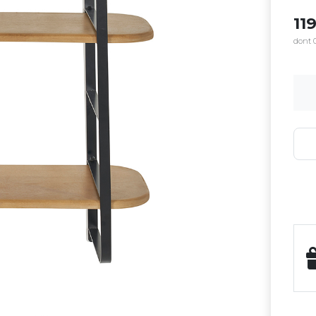
11
dont 0