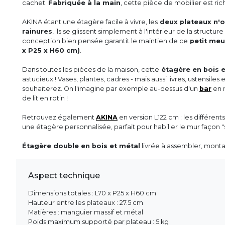
cachet.
Fabriquée à la main
, cette pièce de mobilier est ri
AKINA étant une étagère facile à vivre, les
deux plateaux n'on
rainures
, ils se glissent simplement à l'intérieur de la struct
conception bien pensée garantit le maintien de ce
petit meu
x P25 x H60 cm)
.
Dans toutes les pièces de la maison, cette
étagère en bois e
astucieux ! Vases, plantes, cadres - mais aussi livres, ustensiles
souhaiterez. On l'imagine par exemple au-dessus d'un
bar
en 
de lit en rotin !
Retrouvez également
AKINA
en version L122 cm : les différen
une étagère personnalisée, parfait pour habiller le mur façon 
Étagère double en bois et métal
livrée à assembler, mont
Aspect technique
Dimensions totales : L70 x P25 x H60 cm
Hauteur entre les plateaux : 27.5 cm
Matières : manguier massif et métal
Poids maximum supporté par plateau : 5 kg