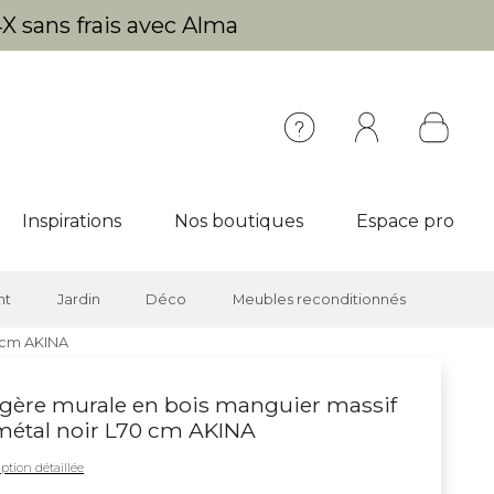
X sans frais avec Alma
Inspirations
Nos boutiques
Espace pro
nt
Jardin
Déco
Meubles reconditionnés
0 cm AKINA
gère murale en bois manguier massif
métal noir L70 cm AKINA
ption détaillée