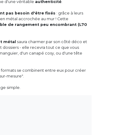
che d'une véritable
authenticité
.
t pas besoin d'être fixés
: grâce à leurs
ure en métal accrochée au mur ! Cette
ble de rangement peu encombrant (L70
t métal
saura charmer par son côté déco et
 et dossiers - elle recevra tout ce que vous
manguier, d'un canapé cosy, ou d'une tête
ts formats se combinent entre eux pour créer
"sur-mesure".
age simple.