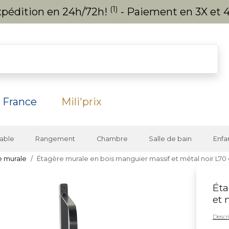
(1)
expédition en 24h/72h!
- Paiement en 3X et 4
 France
Mili'prix
able
Rangement
Chambre
Salle de bain
Enfa
e murale
Étagère murale en bois manguier massif et métal noir L7
Éta
et 
Descri