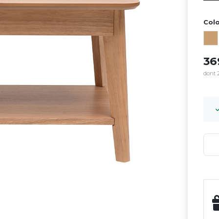
Colo
3
dont 