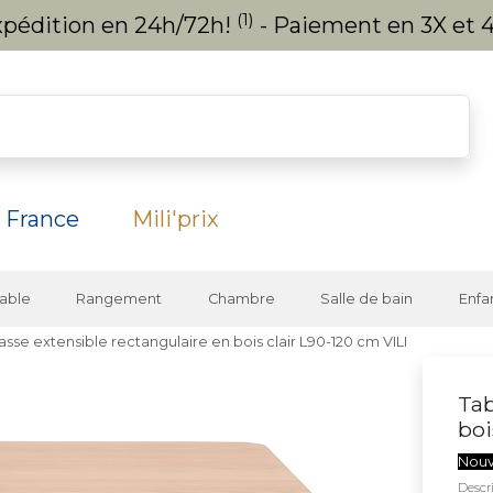
(1)
expédition en 24h/72h!
- Paiement en 3X et 4
 France
Mili'prix
able
Rangement
Chambre
Salle de bain
Enfa
asse extensible rectangulaire en bois clair L90-120 cm VILI
Tab
boi
Nou
Descri