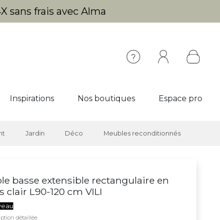
X sans frais avec Alma
Inspirations
Nos boutiques
Espace pro
nt
Jardin
Déco
Meubles reconditionnés
le basse extensible rectangulaire en
s clair L90-120 cm VILI
veau
ption détaillée