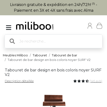
(1)
Livraison gratuite & expédition en 24h/72h!
-
Paiement en 3X et 4X sans frais avec Alma
Meubles Miliboo
Tabouret
Tabouret de bar
Tabouret de bar design en bois coloris noyer SURF V2
Tabouret de bar design en bois coloris noyer SURF
V2
Description détaillée
(146 avis)