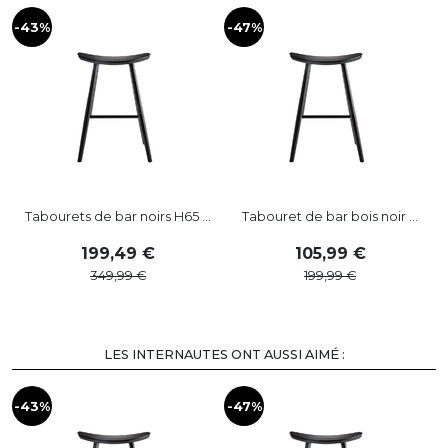
-43%
-47%
Tabourets de bar noirs H65 ...
Tabouret de bar bois noir ...
199
,
49
105
,
99
349
,
99
199
,
99
LES INTERNAUTES ONT AUSSI AIMÉ :
-43%
-47%