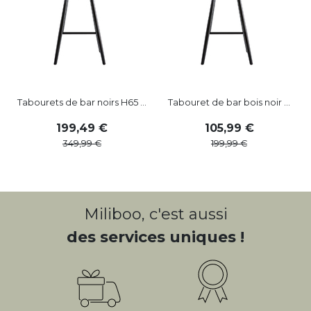
Tabourets de bar noirs H65 ...
Tabouret de bar bois noir ...
199
,
49
105
,
99
349
,
99
199
,
99
Miliboo, c'est aussi
des services uniques !