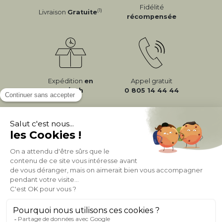
Fidélité
(1)
Livraison
Gratuite
récompensée
Expédition
en
Appel gratuit
24/72h
0 805 14 44 44
À PROPOS DE MILIBOO
AIDE & CONTACT
MILIBOO SUR LE NET