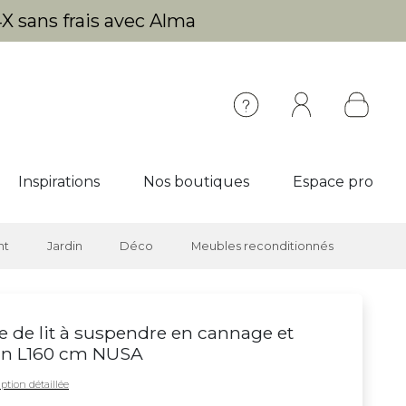
X sans frais avec Alma
Inspirations
Nos boutiques
Espace pro
nt
Jardin
Déco
Meubles reconditionnés
e de lit à suspendre en cannage et
in L160 cm NUSA
ption détaillée