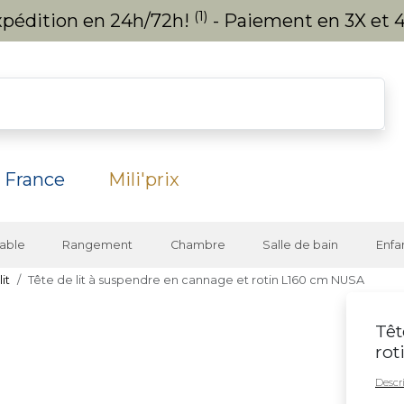
(1)
expédition en 24h/72h!
- Paiement en 3X et 4
 France
Mili'prix
able
Rangement
Chambre
Salle de bain
Enfa
it
Tête de lit à suspendre en cannage et rotin L160 cm NUSA
Têt
rot
Descri