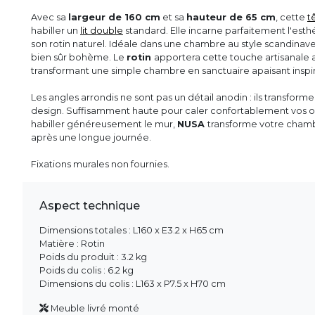
Avec sa
largeur de 160 cm
et sa
hauteur de 65 cm
, cette
t
habiller un
lit double
standard. Elle incarne parfaitement l'est
son rotin naturel. Idéale dans une chambre au style scandinav
bien sûr bohème. Le
rotin
apportera cette touche artisanale au
transformant une simple chambre en sanctuaire apaisant inspir
Les angles arrondis ne sont pas un détail anodin : ils transform
design. Suffisamment haute pour caler confortablement vos or
habiller généreusement le mur,
NUSA
transforme votre chambr
après une longue journée.
Fixations murales non fournies.
Aspect technique
Dimensions totales : L160 x E3.2 x H65 cm
Matière : Rotin
Poids du produit : 3.2 kg
Poids du colis : 6.2 kg
Dimensions du colis : L163 x P7.5 x H70 cm
Meuble livré monté