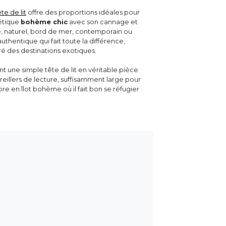
ête de lit
offre des proportions idéales pour
hétique
bohème chic
avec son cannage et
e, naturel, bord de mer, contemporain ou
thentique qui fait toute la différence,
é des destinations exotiques.
ent une simple tête de lit en véritable pièce
eillers de lecture, suffisamment large pour
e en îlot bohème où il fait bon se réfugier