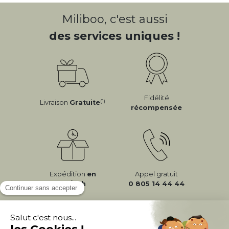
Miliboo, c'est aussi
des services uniques !
Fidélité
(1)
Livraison
Gratuite
récompensée
Expédition
en
Appel gratuit
24/72h
0 805 14 44 44