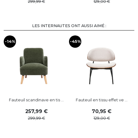
299
,
99
129
,
00
LES INTERNAUTES ONT AUSSI AIMÉ :
-14%
-45%
-
Fauteuil scandinave en tis ...
Fauteuil en tissu effet ve ...
257
,
99
70
,
95
299
,
99
129
,
00