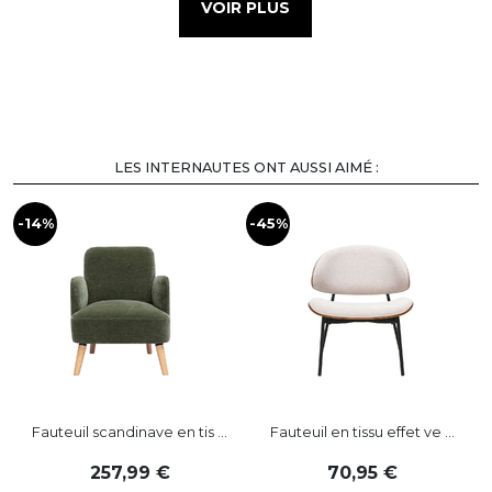
VOIR PLUS
LES INTERNAUTES ONT AUSSI AIMÉ :
-14%
-45%
-
Fauteuil scandinave en tis ...
Fauteuil en tissu effet ve ...
257
,
99
70
,
95