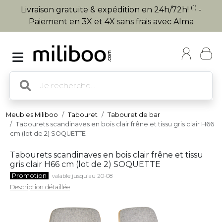
(1)
Livraison gratuite & expédition en 24h/72h!
-
Paiement en 3X et 4X sans frais avec Alma
Meubles Miliboo
Tabouret
Tabouret de bar
Tabourets scandinaves en bois clair frêne et tissu gris clair H66
cm (lot de 2) SOQUETTE
Tabourets scandinaves en bois clair frêne et tissu
gris clair H66 cm (lot de 2) SOQUETTE
Promotion
valable jusqu'au 20-08
Description détaillée