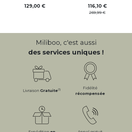
129
,
00
116
,
10
269
,
99
Miliboo, c'est aussi
des services uniques !
Fidélité
(1)
Livraison
Gratuite
récompensée
Expédition
en
Appel gratuit