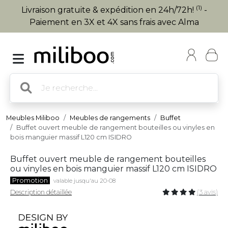
(1)
Livraison gratuite & expédition en 24h/72h!
-
Paiement en 3X et 4X sans frais avec Alma
Meubles Miliboo
Meubles de rangements
Buffet
Buffet ouvert meuble de rangement bouteilles ou vinyles en
bois manguier massif L120 cm ISIDRO
Buffet ouvert meuble de rangement bouteilles
ou vinyles en bois manguier massif L120 cm ISIDRO
Promotion
valable jusqu'au 20-08
Description détaillée
(3 avis)