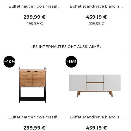
Buffet haut en bois massif ...
Buffet scandinave blanc la ...
M
299
,
99
459
,
19
499
,
99
559
,
99
LES INTERNAUTES ONT AUSSI AIMÉ :
-40%
-18%
-
Buffet haut en bois massif ...
Buffet scandinave blanc la ...
M
299
,
99
459
,
19