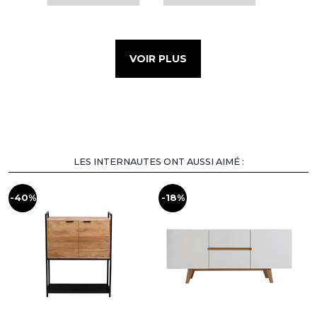
VOIR PLUS
LES INTERNAUTES ONT AUSSI AIMÉ :
-40%
-18%
-