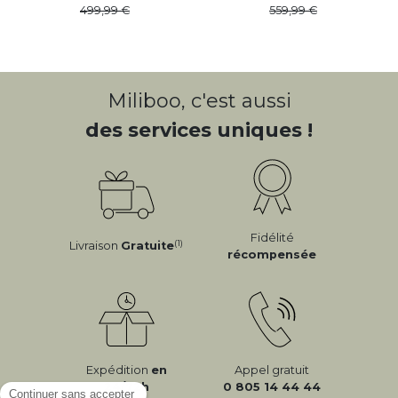
499
,
99
559
,
99
Miliboo, c'est aussi
des services uniques !
Fidélité
(1)
Livraison
Gratuite
récompensée
Expédition
en
Appel gratuit
24/72h
0 805 14 44 44