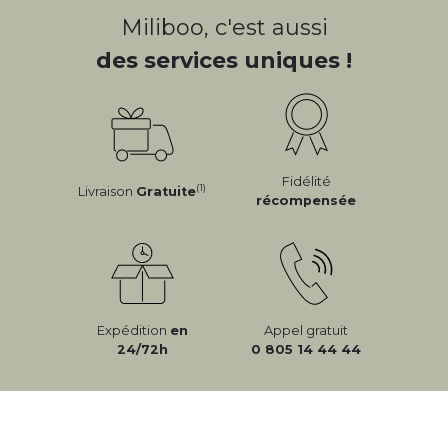
Miliboo, c'est aussi
des services uniques !
Fidélité
(1)
Livraison
Gratuite
récompensée
Expédition
en
Appel gratuit
24/72h
0 805 14 44 44