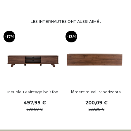
LES INTERNAUTES ONT AUSSI AIMÉ :
-17%
-13%
-
Meuble TV vintage bois fon ...
Élément mural TV horizonta ...
497
,
99
200
,
09
599
,
99
229
,
99