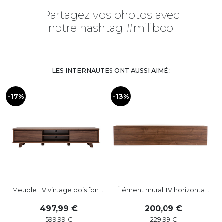
Partagez vos photos avec
notre hashtag #miliboo
LES INTERNAUTES ONT AUSSI AIMÉ :
-17%
-13%
-
Meuble TV vintage bois fon ...
Élément mural TV horizonta ...
497
,
99
200
,
09
599
,
99
229
,
99