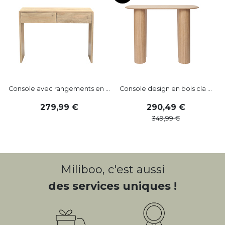
Console avec rangements en ...
Console design en bois cla ...
279
,
99
290
,
49
349
,
99
Miliboo, c'est aussi
des services uniques !