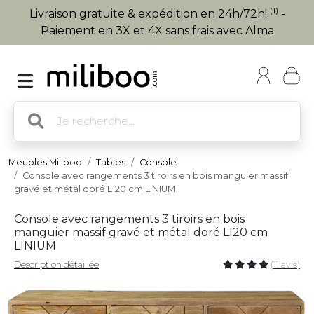
(1)
Livraison gratuite & expédition en 24h/72h!
-
Paiement en 3X et 4X sans frais avec Alma
Meubles Miliboo
Tables
Console
Console avec rangements 3 tiroirs en bois manguier massif
gravé et métal doré L120 cm LINIUM
Console avec rangements 3 tiroirs en bois
manguier massif gravé et métal doré L120 cm
LINIUM
Description détaillée
(11 avis)