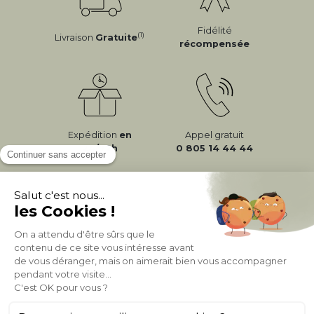
Fidélité
(1)
Livraison
Gratuite
récompensée
Expédition
en
Appel gratuit
24/72h
0 805 14 44 44
À PROPOS DE MILIBOO
AIDE & CONTACT
MILIBOO SUR LE NET