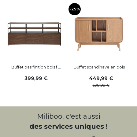
-25%
Buffet bas finition bois f ...
Buffet scandinave en bois ...
399
,
99
449
,
99
599
,
99
Miliboo, c'est aussi
des services uniques !