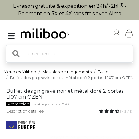
(1)
Livraison gratuite & expédition en 24h/72h!
-
Paiement en 3X et 4X sans frais avec Alma
Meubles Miliboo
Meubles de rangements
Buffet
Buffet design gravé noir et métal doré 2 portes L107 cm OZEN
Buffet design gravé noir et métal doré 2 portes
L107 cm OZEN
Promotion
valable jusqu'au 20-08
Description détaillée
(7 avis)