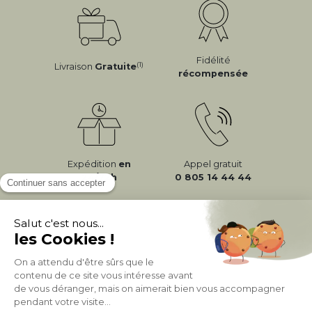
Fidélité
(1)
Livraison
Gratuite
récompensée
Expédition
en
Appel gratuit
24/72h
0 805 14 44 44
À PROPOS DE MILIBOO
AIDE & CONTACT