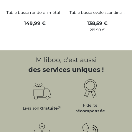
Table basse ronde en métal ...
Table basse ovale scandina ...
149
,
99
138
,
59
219
,
99
Miliboo, c'est aussi
des services uniques !
Fidélité
(1)
Livraison
Gratuite
récompensée